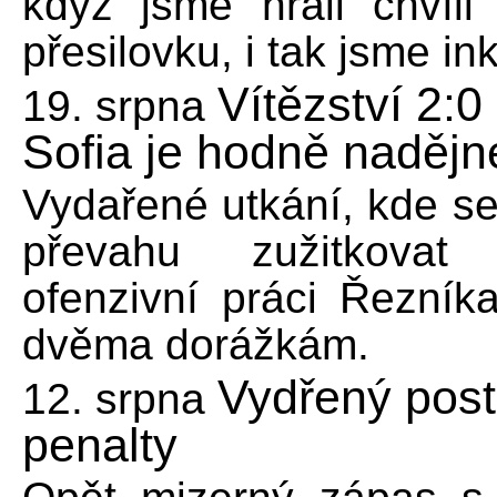
když jsme hráli chvíli
přesilovku, i tak jsme in
Vítězství 2:
19. srpna
Sofia je hodně nadějn
Vydařené utkání, kde se
převahu zužitkovat
ofenzivní práci Řezní
dvěma dorážkám.
Vydřený post
12. srpna
penalty