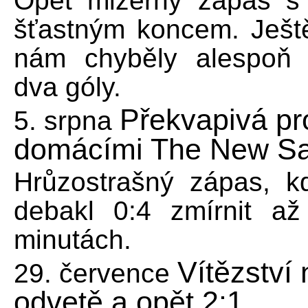
Opět mizerný zápas s 
šťastným koncem. Ješt
nám chyběly alespoň 
dva góly.
Překvapivá pr
5. srpna
domácími The New Sa
Hrůzostrašný zápas, k
debakl 0:4 zmírnit až
minutách.
Vítězství
29. července
odvetě a opět 2:1