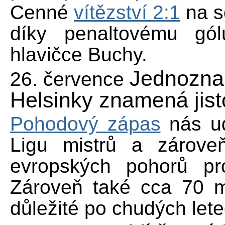
Cenné
vítězství 2:1
na s
díky penaltovému gó
hlavičce Buchy.
Jednozna
26. července
Helsinky znamená jis
Pohodový zápas
nás ud
Ligu mistrů a zároveň
evropských pohorů pro
Zároveň také cca 70 m
důležité po chudých lete