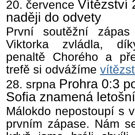
Vítězství 
20. července
naději do odvety
První soutěžní zápa
Viktorka zvládla, d
penaltě Chorého a př
trefě si odvážíme
vítězst
Prohra 0:3 p
28. srpna
Sofia znamená letošn
Málokdo nepostoupí s 
prvním zápase. Nám se 