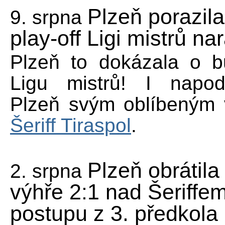
Plzeň porazila 
9. srpna
play-off Ligi mistrů n
Plzeň to dokázala o b
Ligu mistrů! I napod
Plzeň svým oblíbeným
Šeriff Tiraspol
.
Plzeň obrátila
2. srpna
výhře 2:1 nad Šeriffem
postupu z 3. předkola 