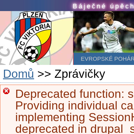
Skip to main content
Báječné úpěch
EVROPSKÉ POHÁ
Domů
>> Zprávičky
Deprecated function
: 
Error message
Providing individual ca
implementing SessionH
deprecated in
drupal_s